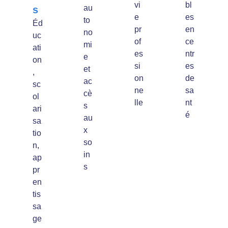
vi
bl
au
s
e
es
to
Éd
pr
en
no
uc
of
ce
mi
ati
es
ntr
e
on
si
es
et
,
on
de
ac
sc
ne
sa
cè
ol
lle
nt
s
ari
é
au
sa
x
tio
so
n,
in
ap
s
pr
en
tis
sa
ge