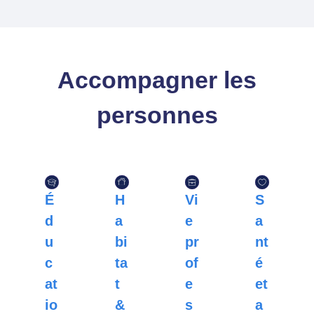
Accompagner les
personnes
É
H
Vi
S
d
a
e
a
u
bi
pr
nt
c
ta
of
é
at
t
e
et
io
&
s
a