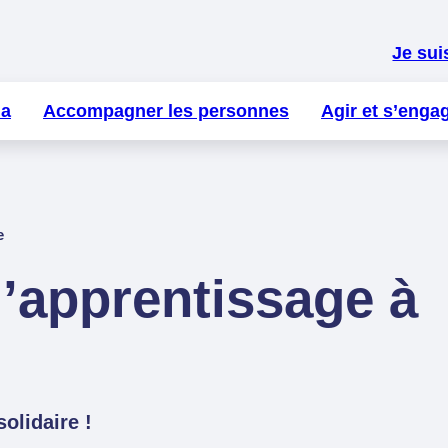
Je sui
la
Accompagner les personnes
Agir et s’enga
e
d’apprentissage à
olidaire !