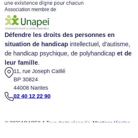
Association membre de
Défendre les droits des personnes en
situation de handicap
intellectuel, d’autisme,
de handicap psychique, de polyhandicap
et de
leur famille
.
11, rue Joseph Caillé
BP 30824
44008 Nantes
02 40 12 22 90
© 2026
ADAPEILA Tous droits réservés -
Mentions légales
-
Gestion des données personnelles
-
Gérer mes cookies
-
Agence de communication Nantes B17