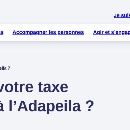
Je sui
la
Accompagner les personnes
Agir et s’enga
peila ?
votre taxe
 l’Adapeila ?