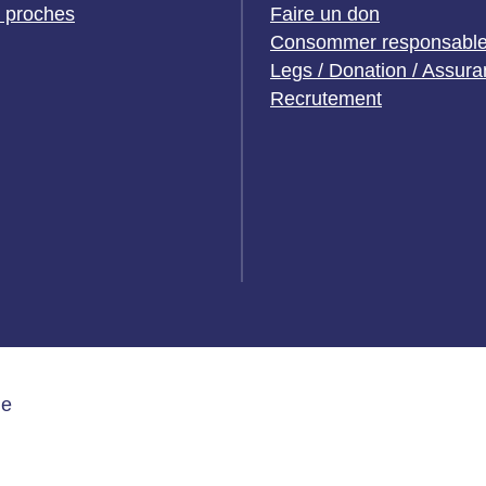
t proches
Faire un don
Consommer responsabl
Legs / Donation / Assura
Recrutement
de