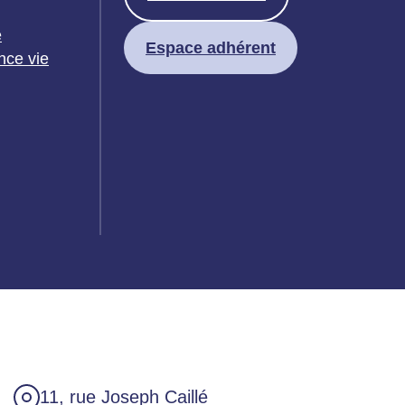
e
Espace adhérent
nce vie
11, rue Joseph Caillé