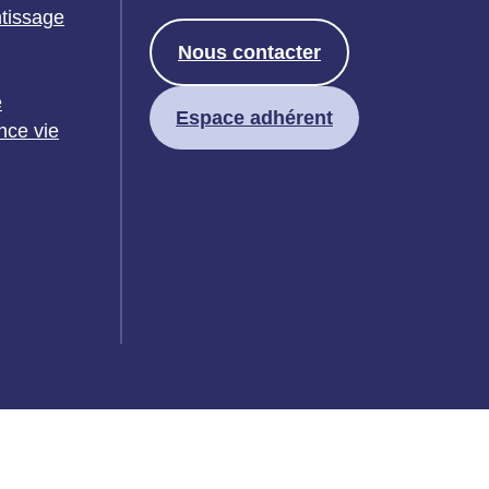
ntissage
Nous contacter
e
Espace adhérent
nce vie