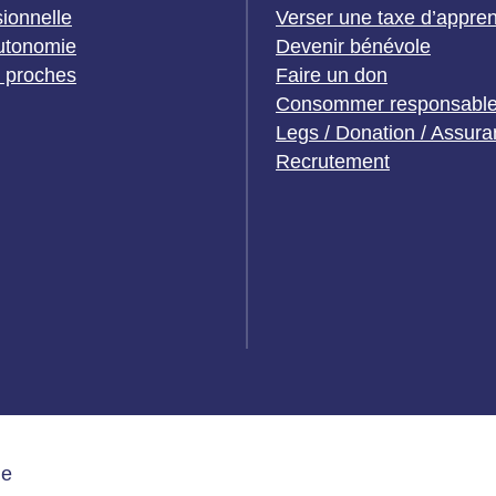
sionnelle
Verser une taxe d’appre
utonomie
Devenir bénévole
t proches
Faire un don
Consommer responsabl
Legs / Donation / Assura
Recrutement
de