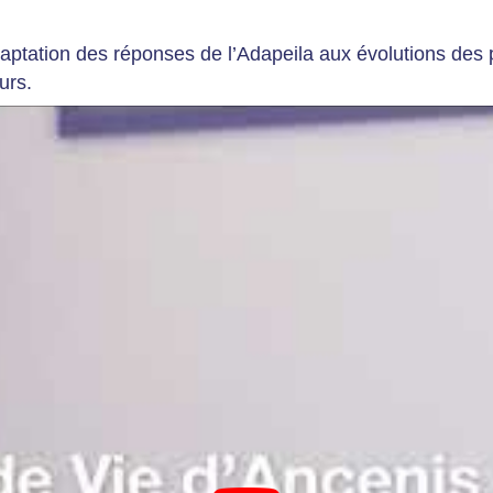
aptation des réponses de l’Adapeila aux évolutions des 
urs.