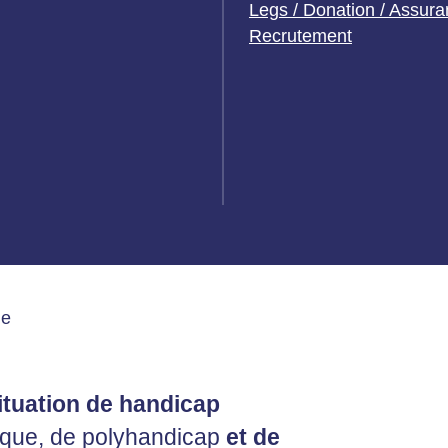
Legs / Donation / Assura
Recrutement
de
ituation de handicap
hique, de polyhandicap
et de