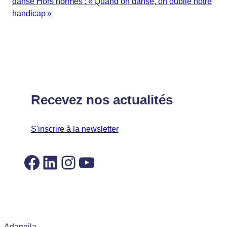
danse Hors normes : « Quand on danse, on oublie notre
handicap »
Recevez nos actualités
S'inscrire à la newsletter
Facebook
LinkedIn
Instagram
YouTube
Adapeila