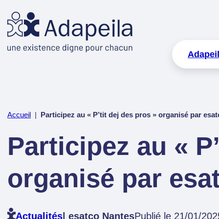
Adapei
Accueil
|
Participez au « P’tit dej des pros » organisé par esa
Participez au « P’
organisé par esa
Actualités
| esatco Nantes
Publié le 21/01/202