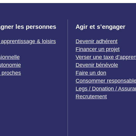
gner les personnes
Agir et s’engager
 apprentissage & loisirs
Devenir adhérent
Financer un projet
sionnelle
Verser une taxe d’appre
utonomie
Devenir bénévole
t proches
Faire un don
Consommer responsabl
Legs / Donation / Assura
Recrutement