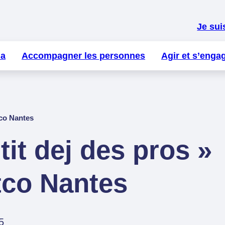
Je sui
la
Accompagner les personnes
Agir et s’enga
tco Nantes
tit dej des pros »
tco Nantes
5