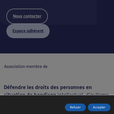
Nous contacter
Espace adhérent
Association membre de
Défendre les droits des personnes en
situation de handicap
intellectuel, d’autisme,
de handicap psychique, de polyhandicap
et
Refuser
Accepter
de leur famille
.