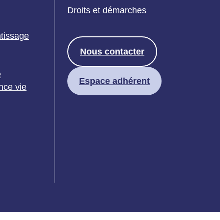
Droits et démarches
ntissage
Nous contacter
e
Espace adhérent
nce vie