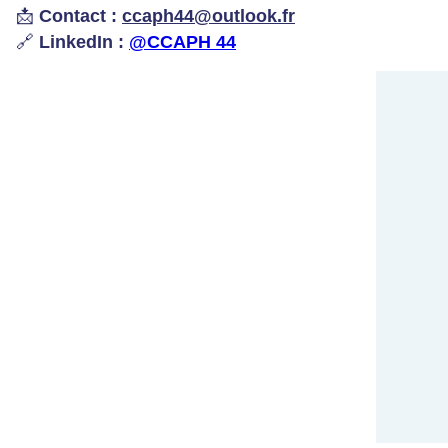
📩
Contact :
ccaph44@outlook.fr
🔗
LinkedIn :
@CCAPH 44