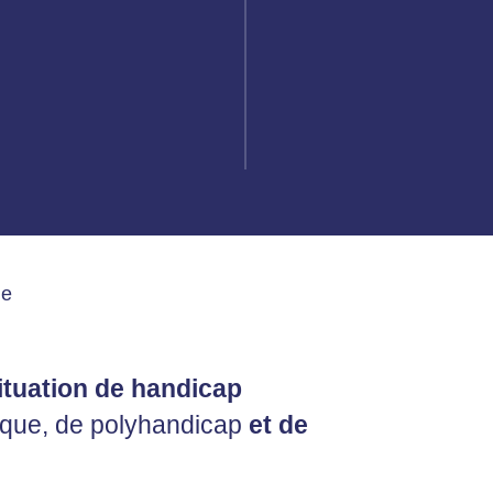
de
ituation de handicap
hique, de polyhandicap
et de