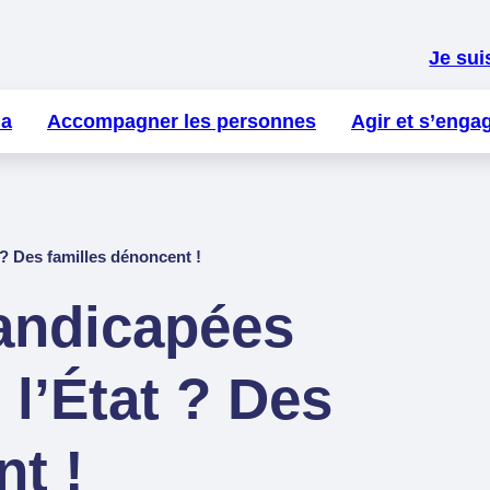
Je sui
la
Accompagner les personnes
Agir et s’enga
? Des familles dénoncent !
andicapées
l’État ? Des
nt !