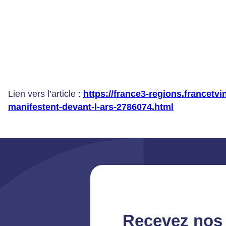
Lien vers l’article :
https://france3-regions.francetvi
manifestent-devant-l-ars-2786074.html
Recevez nos 