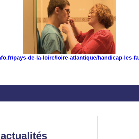
nfo.fr/pays-de-la-loire/loire-atlantique/handicap-les
actualités